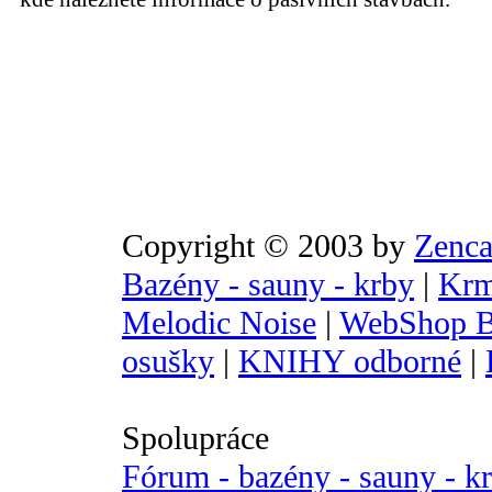
Copyright © 2003 by
Zenca
Bazény - sauny - krby
|
Krm
Melodic Noise
|
WebShop B
osušky
|
KNIHY odborné
|
Spolupráce
Fórum - bazény - sauny - k