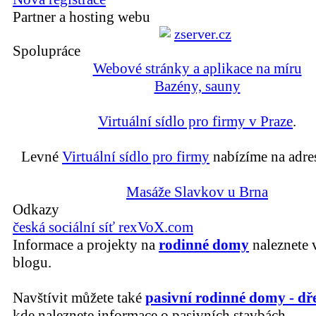
Partner a hosting webu
Spolupráce
Webové stránky a aplikace na míru
Bazény, sauny
Virtuální sídlo pro firmy v Praze
.
Levné
Virtuální sídlo pro firmy
nabízíme na adre
Masáže Slavkov u Brna
Odkazy
česká sociální síť rexVoX.com
Informace a projekty na
rodinné domy
naleznete 
blogu.
Navštívit můžete také
pasivní rodinné domy - dř
kde naleznete informace o pasivních stavbách.