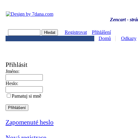
Zencart - strá
Registrovat
Přihlášení
Domů
Odkazy
Přihlásit
Jméno:
Heslo:
Pamatuj si mně
Zapomenuté heslo
Nová registrace