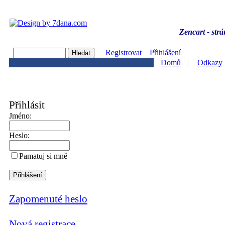
Zencart - strá
Registrovat
Přihlášení
Domů
Odkazy
Přihlásit
Jméno:
Heslo:
Pamatuj si mně
Zapomenuté heslo
Nová registrace