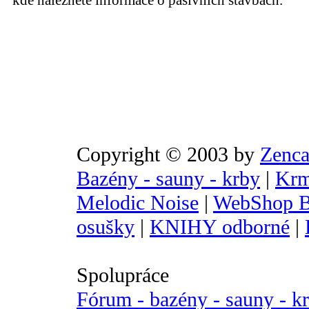
kde naleznete informace o pasivních stavbách.
Copyright © 2003 by
Zenca
Bazény - sauny - krby
|
Krm
Melodic Noise
|
WebShop B
osušky
|
KNIHY odborné
|
Spolupráce
Fórum - bazény - sauny - k