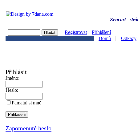
Zencart - strá
Registrovat
Přihlášení
Domů
Odkazy
Přihlásit
Jméno:
Heslo:
Pamatuj si mně
Zapomenuté heslo