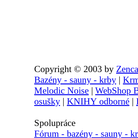
Copyright © 2003 by
Zenca
Bazény - sauny - krby
|
Krm
Melodic Noise
|
WebShop B
osušky
|
KNIHY odborné
|
Spolupráce
Fórum - bazény - sauny - k