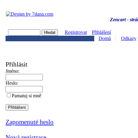
Zencart - strá
Registrovat
Přihlášení
Domů
Odkazy
Přihlásit
Jméno:
Heslo:
Pamatuj si mně
Zapomenuté heslo
Nová registrace