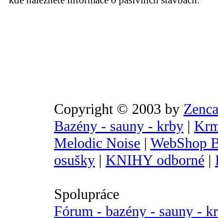
kde naleznete informace o pasivních stavbách.
Copyright © 2003 by
Zenca
Bazény - sauny - krby
|
Krm
Melodic Noise
|
WebShop B
osušky
|
KNIHY odborné
|
Spolupráce
Fórum - bazény - sauny - k