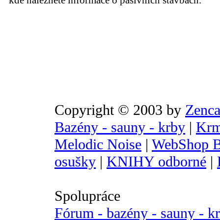
kde naleznete informace o pasivních stavbách.
Copyright © 2003 by
Zenca
Bazény - sauny - krby
|
Krm
Melodic Noise
|
WebShop B
osušky
|
KNIHY odborné
|
Spolupráce
Fórum - bazény - sauny - k