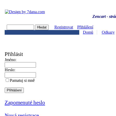
Zencart - strá
Registrovat
Přihlášení
Domů
Odkazy
Přihlásit
Jméno:
Heslo:
Pamatuj si mně
Zapomenuté heslo
Nová registrace