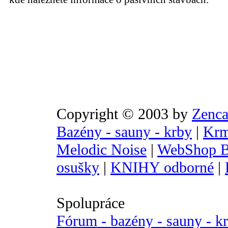
Copyright © 2003 by
Zenca
Bazény - sauny - krby
|
Krm
Melodic Noise
|
WebShop B
osušky
|
KNIHY odborné
|
Spolupráce
Fórum - bazény - sauny - k