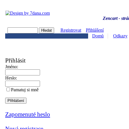
Zencart - strá
Registrovat
Přihlášení
Domů
Odkazy
Přihlásit
Jméno:
Heslo:
Pamatuj si mně
Zapomenuté heslo
Nová registrace