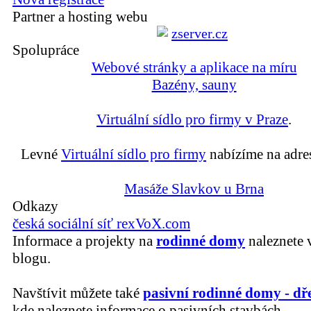
Partner a hosting webu
Spolupráce
Webové stránky a aplikace na míru
Bazény, sauny
Virtuální sídlo pro firmy v Praze
.
Levné
Virtuální sídlo pro firmy
nabízíme na adre
Masáže Slavkov u Brna
Odkazy
česká sociální síť rexVoX.com
Informace a projekty na
rodinné domy
naleznete 
blogu.
Navštívit můžete také
pasivní rodinné domy - dř
kde naleznete informace o pasivních stavbách.