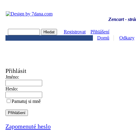
Zencart - strá
Registrovat
Přihlášení
Domů
Odkazy
Přihlásit
Jméno:
Heslo:
Pamatuj si mně
Zapomenuté heslo