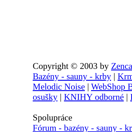
Copyright © 2003 by
Zenca
Bazény - sauny - krby
|
Krm
Melodic Noise
|
WebShop B
osušky
|
KNIHY odborné
|
Spolupráce
Fórum - bazény - sauny - k