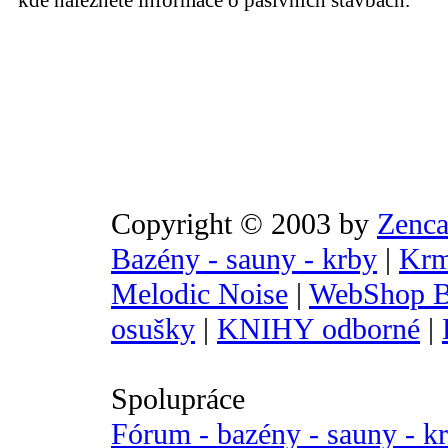
kde naleznete informace o pasivních stavbách.
Copyright © 2003 by
Zenca
Bazény - sauny - krby
|
Krm
Melodic Noise
|
WebShop B
osušky
|
KNIHY odborné
|
Spolupráce
Fórum - bazény - sauny - k