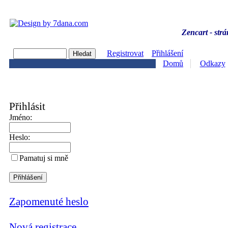
Zencart - strá
Registrovat
Přihlášení
Domů
Odkazy
Přihlásit
Jméno:
Heslo:
Pamatuj si mně
Zapomenuté heslo
Nová registrace