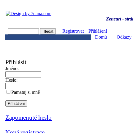
Zencart - strá
Registrovat
Přihlášení
Domů
Odkazy
Přihlásit
Jméno:
Heslo:
Pamatuj si mně
Zapomenuté heslo
Nová registrace