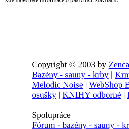
kde naleznete informace o pasivních stavbách.
Copyright © 2003 by
Zenca
Bazény - sauny - krby
|
Krm
Melodic Noise
|
WebShop B
osušky
|
KNIHY odborné
|
Spolupráce
Fórum - bazény - sauny - k