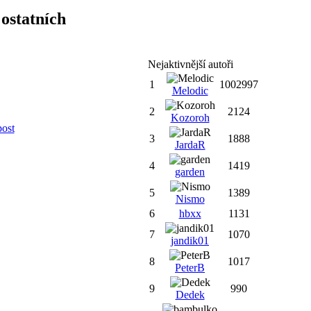
ostatních
Nejaktivnější autoři
1
1002997
Melodic
2
2124
Kozoroh
post
3
1888
JardaR
4
1419
garden
5
1389
Nismo
6
hbxx
1131
7
1070
jandik01
8
1017
PeterB
9
990
Dedek