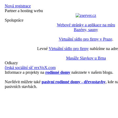
Nová registrace
Partner a hosting webu
Spolupráce
Webové stránky a aplikace na míru
Bazény, sauny
Virtuální sídlo pro firmy v Praze
.
Levné
Virtuální sídlo pro firmy
nabízíme na adre
Masáže Slavkov u Brna
Odkazy
česká sociální síť rexVoX.com
Informace a projekty na
rodinné domy
naleznete v našem blogu.
Navštívit můžete také
pasivní rodinné domy - dřevostavby
, kde n
pasivních stavbách.