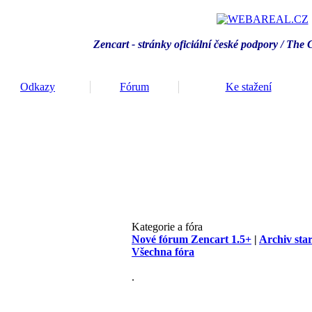
Zencart - stránky oficiální české podpory / T
he 
Odkazy
Fórum
Ke stažení
Kategorie a fóra
Nové fórum Zencart 1.5+
|
Archiv sta
Všechna fóra
.