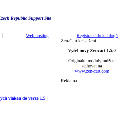
Czech Republic Support Site
Web hosting
Registrace do katalogů
Zen-Cart ke stažení
Vyšel nový Zencart 1.5.0
Originální moduly můžete
stahovat na
www.zen-cart.com
Reklama
rých vláken do verze 1.5
|