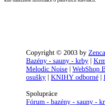
kde naleznete informace o pasivních stavbách.
Copyright © 2003 by
Zenca
Bazény - sauny - krby
|
Krm
Melodic Noise
|
WebShop B
osušky
|
KNIHY odborné
|
Spolupráce
Fórum - bazény - sauny - k