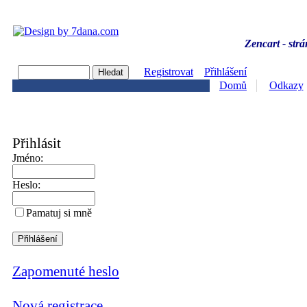
Zencart - strá
Registrovat
Přihlášení
Domů
Odkazy
Přihlásit
Jméno:
Heslo:
Pamatuj si mně
Zapomenuté heslo
Nová registrace