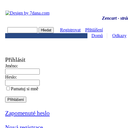
Zencart - strá
Registrovat
Přihlášení
Domů
Odkazy
Přihlásit
Jméno:
Heslo:
Pamatuj si mně
Zapomenuté heslo
Nová registrace