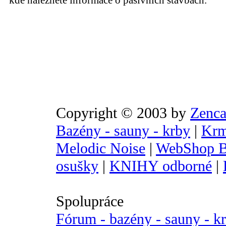
kde naleznete informace o pasivních stavbách.
Copyright © 2003 by
Zenca
Bazény - sauny - krby
|
Krm
Melodic Noise
|
WebShop B
osušky
|
KNIHY odborné
|
Spolupráce
Fórum - bazény - sauny - k