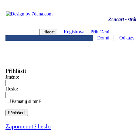
Zencart - strá
Registrovat
Přihlášení
Domů
Odkazy
Přihlásit
Jméno:
Heslo:
Pamatuj si mně
Zapomenuté heslo