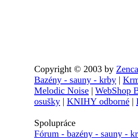
Copyright © 2003 by
Zenca
Bazény - sauny - krby
|
Krm
Melodic Noise
|
WebShop B
osušky
|
KNIHY odborné
|
Spolupráce
Fórum - bazény - sauny - k