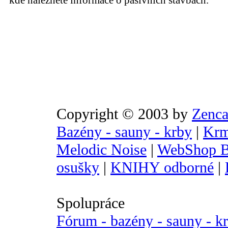
kde naleznete informace o pasivních stavbách.
Copyright © 2003 by
Zenca
Bazény - sauny - krby
|
Krm
Melodic Noise
|
WebShop B
osušky
|
KNIHY odborné
|
Spolupráce
Fórum - bazény - sauny - k