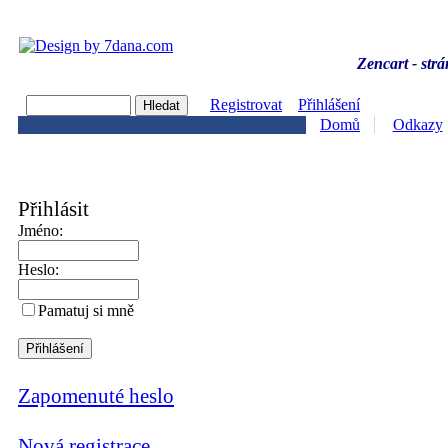
Zencart - strá
Registrovat
Přihlášení
Domů
Odkazy
Přihlásit
Jméno:
Heslo:
Pamatuj si mně
Zapomenuté heslo
Nová registrace